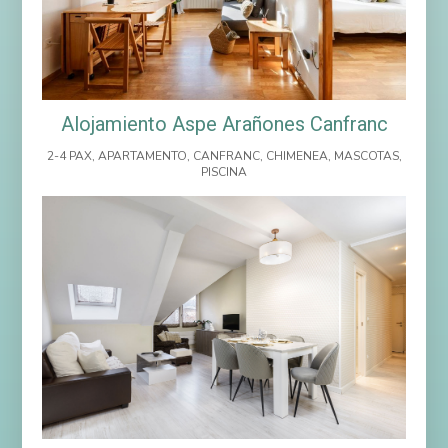
Alojamiento Aspe Arañones Canfranc
2-4 PAX
,
APARTAMENTO
,
CANFRANC
,
CHIMENEA
,
MASCOTAS
,
PISCINA