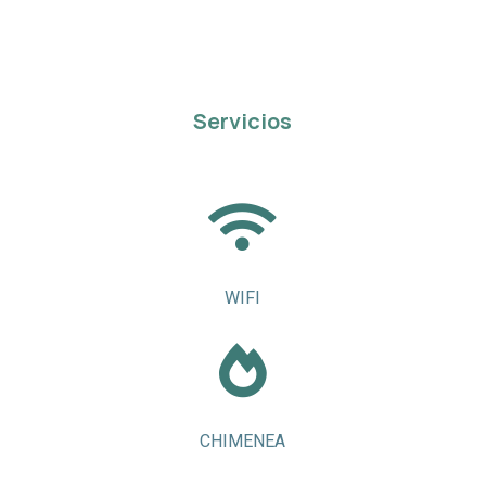
Servicios

WIFI

CHIMENEA