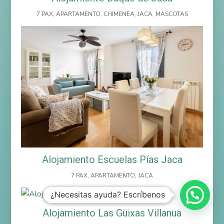
7 PAX
,
APARTAMENTO
,
CHIMENEA
,
JACA
,
MASCOTAS
Alojamiento Escuelas Pías Jaca
7 PAX
,
APARTAMENTO
,
JACA
¿Necesitas ayuda? Escríbenos
Alojamiento Las Güixas Villanua