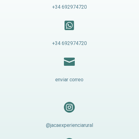
+34 692974720

+34 692974720

enviar correo

@jacaexperienciarural