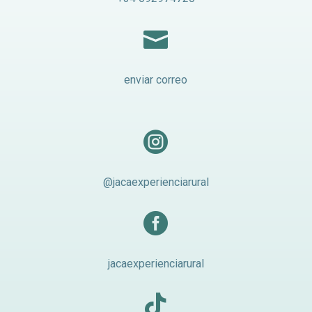

enviar correo

@jacaexperienciarural

jacaexperienciarural
