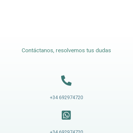
Contáctanos, resolvemos tus dudas

+34 692974720

+34 692974720