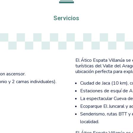
Servicios
El Ático Espata Villanúa se
turísticas del Valle del Ara
ubicación perfecta para expl
con ascensor.
io y 2 camas individuales).
Ciudad de Jaca (10 km), co
Estaciones de esquí de A
La espectacular Cueva de 
Ecoparque El Juncaral y act
Senderismo, rutas BTT y e
localidad.
El Ático Espata Villanúa es 