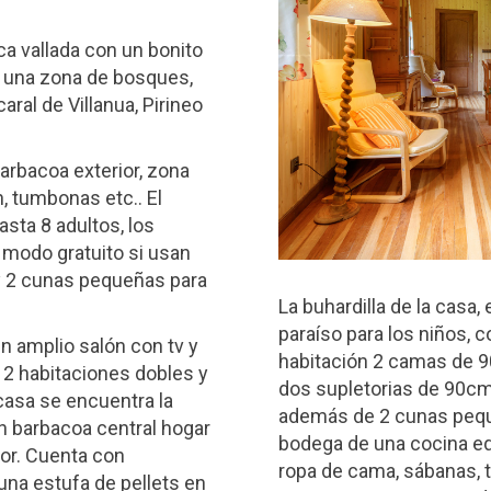
ca vallada con un bonito
en una zona de bosques,
aral de Villanua, Pirineo
barbacoa exterior, zona
, tumbonas etc.. El
asta 8 adultos, los
 modo gratuito si usan
 y 2 cunas pequeñas para
La buhardilla de la casa
paraíso para los niños, 
un amplio salón con tv y
habitación 2 camas de 9
, 2 habitaciones dobles y
dos supletorias de 90cm 
casa se encuentra la
además de 2 cunas peque
an barbacoa central hogar
bodega de una cocina eq
or. Cuenta con
ropa de cama, sábanas, 
una estufa de pellets en