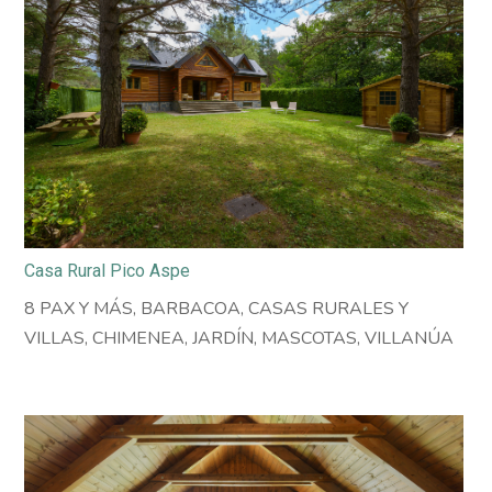
Casa Rural Pico Aspe
8 PAX Y MÁS
,
BARBACOA
,
CASAS RURALES Y
VILLAS
,
CHIMENEA
,
JARDÍN
,
MASCOTAS
,
VILLANÚA